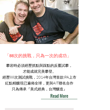
「88次的挑戰，只為一次的成功」
攀岩時必須經歷抓點與踩點的反覆試攀，​
才能成就完美攀登。
經歷88次測試挑戰，2014年台灣首款IPA上市
紅點精釀現已遍佈全球，更與AIT聯名合作
​只為傳承『美式經典，台灣釀造』
Read More